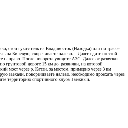
о, стоит указатель на Владивосток (Находка) или по трассе
тель на Бичевую, сворачиваете налево. Далее едите по этой
ете направо. После поворота увидите АЗС. Далее от развязки
по грунтовой дороге 15 км до развилки, на которой
ий мост через р. Катэн. за мостом, примерно через 3 км
рую заехали, поворачиваете налево, необходимо проехать через
дите территорию спортивного клуба Таежный.