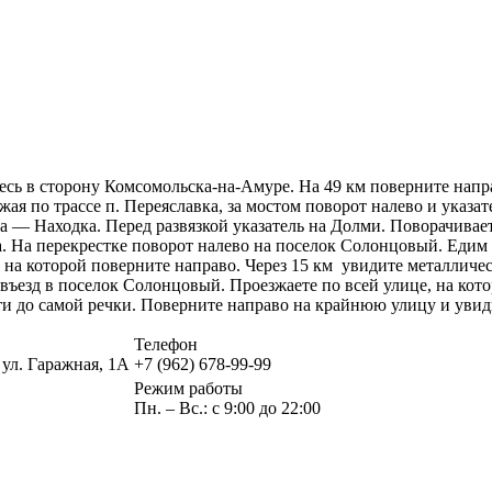
есь в сторону Комсомольска-на-Амуре. На 49 км поверните направ
ая по трассе п. Переяславка, за мостом поворот налево и указа
Чита — Находка. Перед развязкой указатель на Долми. Поворачива
. На перекрестке поворот налево на поселок Солонцовый. Едим 
 на которой поверните направо. Через 15 км увидите металлическ
 въезд в поселок Солонцовый. Проезжаете по всей улице, на кото
чти до самой речки. Поверните направо на крайнюю улицу и уви
Телефон
ул. Гаражная, 1А
+7 (962) 678-99-99
Режим работы
Пн. – Вс.: с 9:00 до 22:00